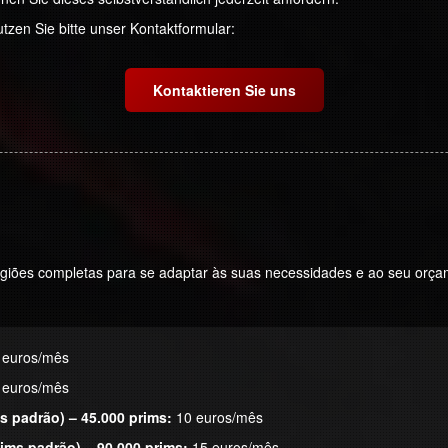
tzen Sie bitte unser Kontaktformular:
Kontaktieren Sie uns
egiões completas para se adaptar às suas necessidades e ao seu orç
 euros/mês
 euros/mês
ms padrão) – 45.000 prims:
10 euros/mês
sims padrão) – 90.000 prims:
15 euros/mês