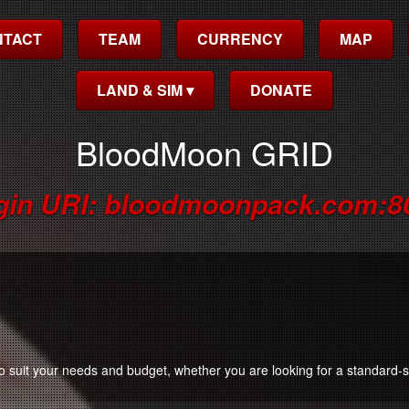
NTACT
TEAM
CURRENCY
MAP
LAND & SIM ▾
DONATE
BloodMoon GRID
gin URI: bloodmoonpack.com:8
to suit your needs and budget, whether you are looking for a standard-si