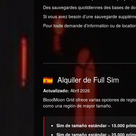
Des sauvegardes quotidiennes des bases de don
Si vous avez besoin d’une sauvegarde suppléme
Pour toute demande d’information ou de location, 
Alquiler de Full Sim
Actualizado:
Abril 2026
BloodMoon Grid ofrece varias opciones de regi
como una región de mayor tamaño.
Sim de tamaño estándar – 15.000 prim
Sim de tamaño estándar – 25.000 prim