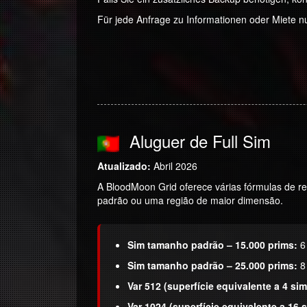
Für jede Anfrage zu Informationen oder Miete nu
Aluguer de Full Sim
Atualizado:
Abril 2026
A BloodMoon Grid oferece várias fórmulas de r
padrão ou uma região de maior dimensão.
Sim tamanho padrão – 15.000 prims:
6
Sim tamanho padrão – 25.000 prims:
8
Var 512 (superfície equivalente a 4 si
Var 1024 (superfície equivalente a 16 