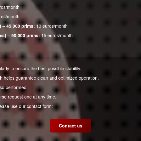
ros/month
ros/month
) – 45,000 prims:
10 euros/month
ms) – 90,000 prims:
15 euros/month
rly to ensure the best possible stability.
ch helps guarantee clean and optimized operation.
lso performed.
urse request one at any time.
lease use our contact form:
Contact us