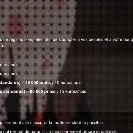
de régions complètes afin de s’adapter à vos besoins et à votre budge
on.
uros/mois
uros/mois
standards) – 45 000 prims :
10 euros/mois
s standards) – 90 000 prims :
15 euros/mois
lièrement afin d’assurer la meilleure stabilité possible.
 qui permet de garantir un fonctionnement propre et optimisé.