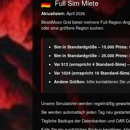
Full Sim Miete
Aktualisiert:
April 2026
BloodMoon Grid bietet mehrere Full-Region-Ange
oder eine größere Region suchen.
Sim in Standardgröße – 15.000 Prims:
Sim in Standardgröße – 25.000 Prims:
Var 512 (entspricht 4 Standard-Sims) –
Var 1024 (entspricht 16 Standard-Sims)
Andere Größen:
bitte kontaktieren Sie u
Unsere Simulatoren werden regelmäßig gewartet u
Sie werden automatisch jeden Tag neu gestartet,
Tägliche Backups der Datenbanken und OAR-Dat
Falls Sie ein zusätzliches Backup benötigen, kön